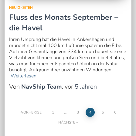
NEUIGKEITEN
Fluss des Monats September –
die Havel
Ihren Ursprung hat die Havel in Ankershagen und
mündet nicht mal 100 km Luftlinie später in die Elbe.
Auf ihrer Gesamtlänge von 334 km durchquert sie eine
Vielzahl von kleinen und großen Seen und bietet alles,
was man für einen entspannten Urlaub in der Natur
benötigt. Aufgrund ihrer unzähligen Windungen
Weiterlesen
Von
NavShip Team
, vor
5 Jahren
Seitennummerierung
VORHERIGE
1
…
3
4
5
6
NÄCHSTE
der