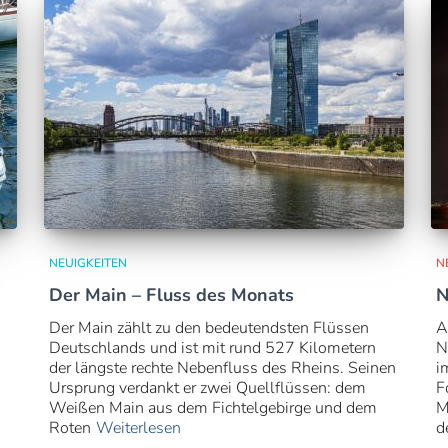
NEUIGKEITEN
N
Der Main – Fluss des Monats
N
Der Main zählt zu den bedeutendsten Flüssen
A
Deutschlands und ist mit rund 527 Kilometern
N
der längste rechte Nebenfluss des Rheins. Seinen
i
Ursprung verdankt er zwei Quellflüssen: dem
F
Weißen Main aus dem Fichtelgebirge und dem
M
Roten
Weiterlesen
d