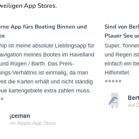
weiligen App Stores.
erne App fürs Boating Binnen und
Sind von Ber
ee
Plauer See u
ip ist meine absolute Lieblingsapp für
Super, Tonne
avigation meines Bootes im Havelland
und Regen ist
und Rügen / Barth. Das Preis-
einfach ein b
ungs-Verhältnis ist einmalig, da man
Hilfsmittel.
⭐⭐⭐⭐⭐
eit die Karten erhält und nicht ständig
eue kartengebiete extra zahlen muss.
Ber
⭐⭐
auf 
¡ceman
im Apple App Store