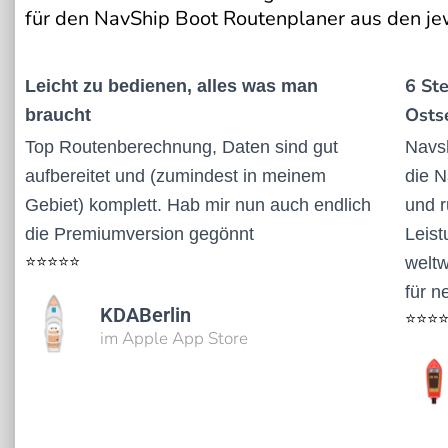
für den NavShip Boot Routenplaner aus den je
6 St
Leicht zu bedienen, alles was man
Osts
braucht
Top Routenberechnung, Daten sind gut
Navsh
aufbereitet und (zumindest in meinem
die N
Gebiet) komplett. Hab mir nun auch endlich
und r
die Premiumversion gegönnt
Leist
⭐⭐⭐⭐⭐
weltw
für n
KDABerlin
⭐⭐⭐
im Apple App Store