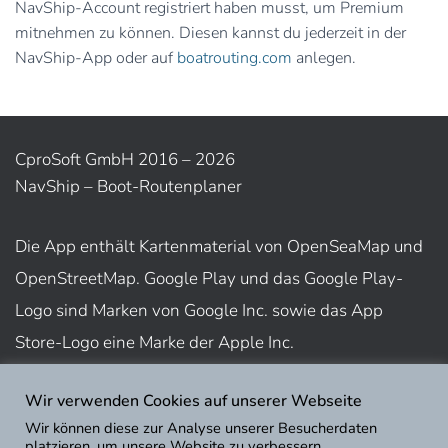
NavShip-Account registriert haben musst, um Premium
mitnehmen zu können. Diesen kannst du jederzeit in der
NavShip-App oder auf
boatrouting.com
anlegen.
CproSoft GmbH 2016 – 2026
NavShip – Boot-Routenplaner
Die App enthält Kartenmaterial von OpenSeaMap und
OpenStreetMap. Google Play und das Google Play-
Logo sind Marken von Google Inc. sowie das App
Store-Logo eine Marke der Apple Inc.
Wir verwenden Cookies auf unserer Webseite
Nutzungsbedingungen
Wir können diese zur Analyse unserer Besucherdaten
Impressum
platzieren, um unsere Website zu verbessern,