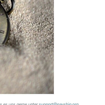
ss es uns gerne unter
support@navship.org