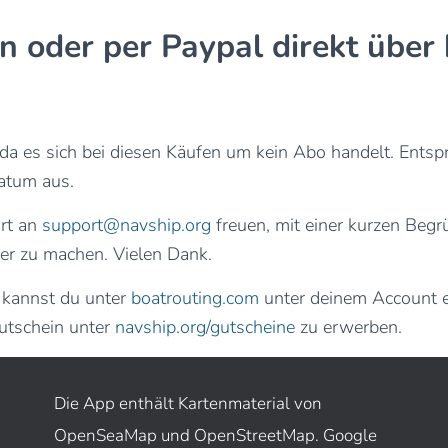
n oder per Paypal direkt über
a es sich bei diesen Käufen um kein Abo handelt. Entsp
atum aus.
rt an
support@navship.org
freuen, mit einer kurzen Be
ser zu machen. Vielen Dank.
 kannst du unter
boatrouting.com
unter deinem Account ei
gutschein unter
navship.org/gutscheine
zu erwerben.
Die App enthält Kartenmaterial von
OpenSeaMap und OpenStreetMap. Google