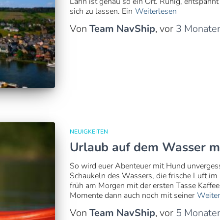
Lahn ist genau so ein Ort. Ruhig, entspannt 
sich zu lassen. Ein
Weiterlesen
Von
Team NavShip
, vor
3 Monate
NEUIGKEITEN
Urlaub auf dem Wasser mi
So wird euer Abenteuer mit Hund unvergessli
Schaukeln des Wassers, die frische Luft i
früh am Morgen mit der ersten Tasse Kaffe
Momente dann auch noch mit seiner
Weiter
Von
Team NavShip
, vor
5 Monate