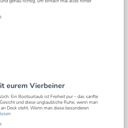
und genau richtig, um einfach mal alles hinter
n
t eurem Vierbeiner
ch: Ein Bootsurlaub ist Freiheit pur – das sanfte
m Gesicht und diese unglaubliche Ruhe, wenn man
e an Deck steht. Wenn man diese besonderen
lesen
n