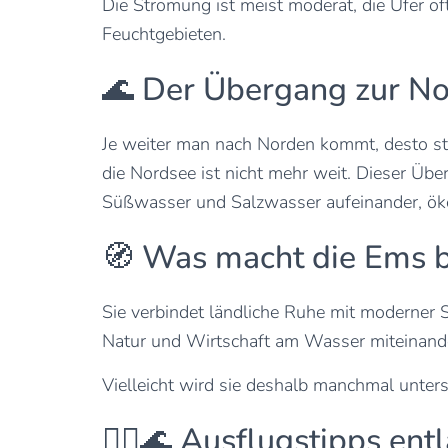
Die Strömung ist meist moderat, die Ufer of
Feuchtgebieten.
🌊 Der Übergang zur N
Je weiter man nach Norden kommt, desto stä
die Nordsee ist nicht mehr weit. Dieser Ü
Süßwasser und Salzwasser aufeinander, ökol
🧭 Was macht die Ems 
Sie verbindet ländliche Ruhe mit moderner Sc
Natur und Wirtschaft am Wasser miteinander
Vielleicht wird sie deshalb manchmal unte
🚶‍♂️🌊 Ausflugstipps en