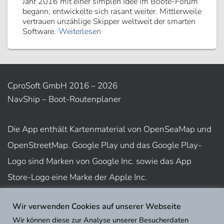
Jahr 2016 mit einer simplen Idee im Boote-Forum
begann, entwickelte sich rasant weiter. Mittlerweile
vertrauen unzählige Skipper weltweit der smarten
Software.
Weiterlesen
CproSoft GmbH 2016 – 2026
NavShip – Boot-Routenplaner
Die App enthält Kartenmaterial von OpenSeaMap und
OpenStreetMap. Google Play und das Google Play-
Logo sind Marken von Google Inc. sowie das App
Store-Logo eine Marke der Apple Inc.
Wir verwenden Cookies auf unserer Webseite
Nutzungsbedingungen
Wir können diese zur Analyse unserer Besucherdaten