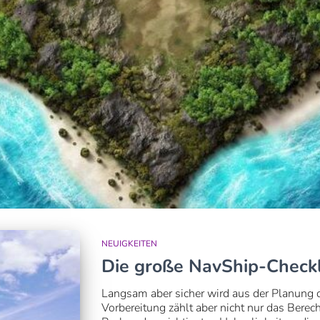
NEUIGKEITEN
Die große NavShip-Checkl
Langsam aber sicher wird aus der Planung d
Vorbereitung zählt aber nicht nur das Ber