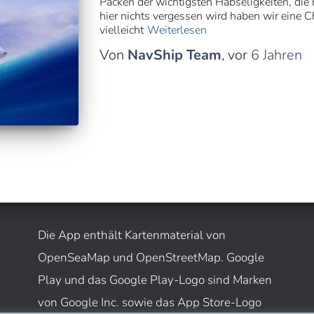
Packen der wichtigsten Habseligkeiten, di
hier nichts vergessen wird haben wir eine 
vielleicht
Weiterlesen
Von
NavShip Team
, vor
6 Jahren
Die App enthält Kartenmaterial von
OpenSeaMap und OpenStreetMap. Google
Play und das Google Play-Logo sind Marken
von Google Inc. sowie das App Store-Logo