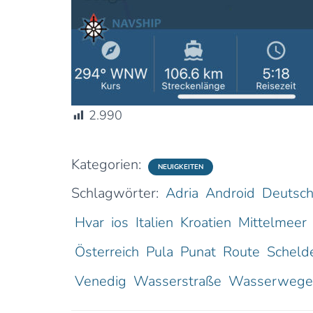
2.990
Kategorien:
NEUIGKEITEN
Schlagwörter:
Adria
Android
Deutsch
Hvar
ios
Italien
Kroatien
Mittelmeer
Österreich
Pula
Punat
Route
Scheld
Venedig
Wasserstraße
Wasserwege