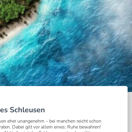
iges Schleusen
usen eher unangenehm – bei manchen reicht schon
aten. Dabei gilt vor allem eines: Ruhe bewahren!