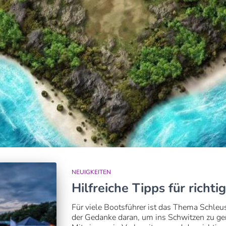
NEUIGKEITEN
Hilfreiche Tipps für richt
Für viele Bootsführer ist das Thema Schle
der Gedanke daran, um ins Schwitzen zu ger