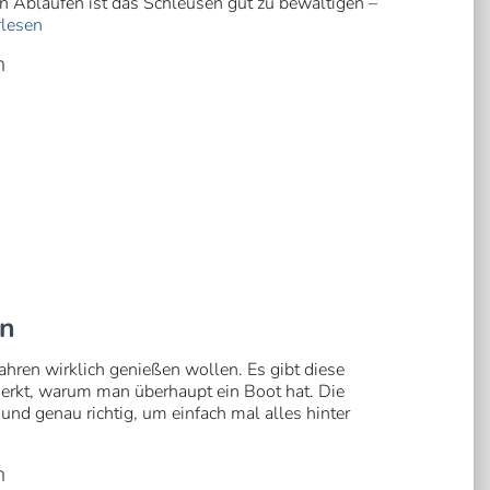
en Abläufen ist das Schleusen gut zu bewältigen –
lesen
n
hn
tfahren wirklich genießen wollen. Es gibt diese
rkt, warum man überhaupt ein Boot hat. Die
und genau richtig, um einfach mal alles hinter
n