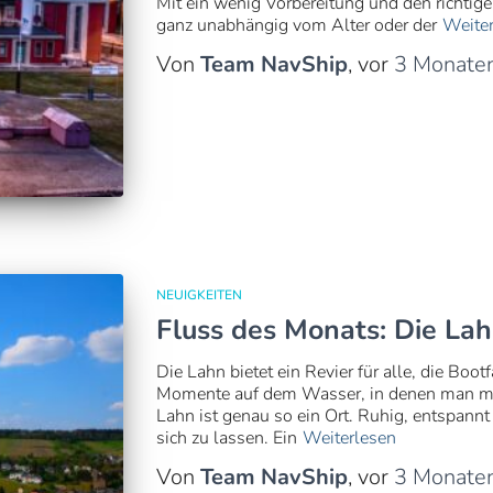
Mit ein wenig Vorbereitung und den richtig
ganz unabhängig vom Alter oder der
Weiter
Von
Team NavShip
, vor
3 Monate
NEUIGKEITEN
Fluss des Monats: Die La
Die Lahn bietet ein Revier für alle, die Boo
Momente auf dem Wasser, in denen man me
Lahn ist genau so ein Ort. Ruhig, entspannt 
sich zu lassen. Ein
Weiterlesen
Von
Team NavShip
, vor
3 Monate