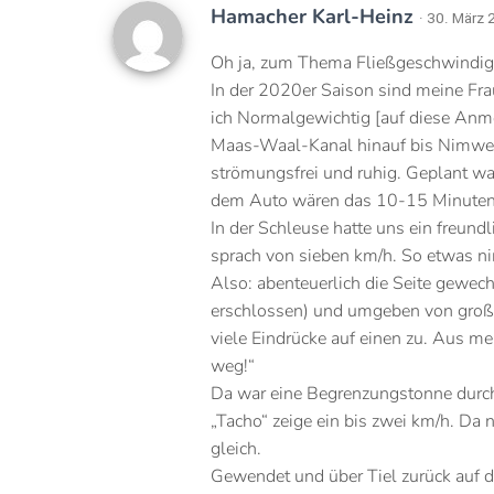
Hamacher Karl-Heinz
· 30. März
Oh ja, zum Thema Fließgeschwindigkei
In der 2020er Saison sind meine Frau
ich Normalgewichtig [auf diese An
Maas-Waal-Kanal hinauf bis Nimwege
strömungsfrei und ruhig. Geplant w
dem Auto wären das 10-15 Minuten, 
In der Schleuse hatte uns ein freundl
sprach von sieben km/h. So etwas ni
Also: abenteuerlich die Seite gewec
erschlossen) und umgeben von große
viele Eindrücke auf einen zu. Aus me
weg!“
Da war eine Begrenzungstonne durch d
„Tacho“ zeige ein bis zwei km/h. Da 
gleich.
Gewendet und über Tiel zurück auf d