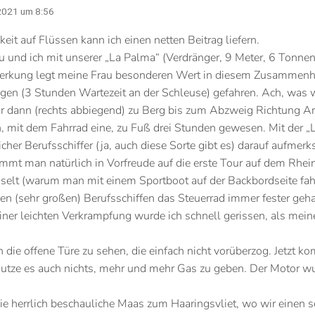
 2021 um 8:56
t auf Flüssen kann ich einen netten Beitrag liefern.
 und ich mit unserer „La Palma“ (Verdränger, 9 Meter, 6 Tonnen,
merkung legt meine Frau besonderen Wert in diesem Zusammenh
n (3 Stunden Wartezeit an der Schleuse) gefahren. Ach, was w
ar dann (rechts abbiegend) zu Berg bis zum Abzweig Richtung A
mit dem Fahrrad eine, zu Fuß drei Stunden gewesen. Mit der „L
icher Berufsschiffer (ja, auch diese Sorte gibt es) darauf aufmer
mmt man natürlich in Vorfreude auf die erste Tour auf dem Rhei
hselt (warum man mit einem Sportboot auf der Backbordseite fahr
n (sehr großen) Berufsschiffen das Steuerrad immer fester ge
iner leichten Verkrampfung wurde ich schnell gerissen, als meine
ie offene Türe zu sehen, die einfach nicht vorüberzog. Jetzt ko
nutze es auch nichts, mehr und mehr Gas zu geben. Der Motor wu
ie herrlich beschauliche Maas zum Haaringsvliet, wo wir einen