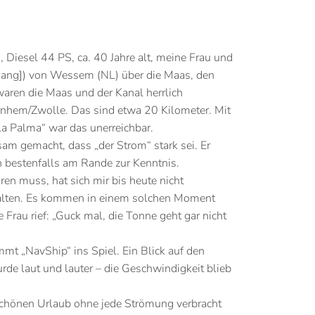
 Diesel 44 PS, ca. 40 Jahre alt, meine Frau und
ang]) von Wessem (NL) über die Maas, den
aren die Maas und der Kanal herrlich
rnhem/Zwolle. Das sind etwa 20 Kilometer. Mit
a Palma“ war das unerreichbar.
ksam gemacht, dass „der Strom“ stark sei. Er
n bestenfalls am Rande zur Kenntnis.
en muss, hat sich mir bis heute nicht
halten. Es kommen in einem solchen Moment
 Frau rief: „Guck mal, die Tonne geht gar nicht
mmt „NavShip“ ins Spiel. Ein Blick auf den
rde laut und lauter – die Geschwindigkeit blieb
 schönen Urlaub ohne jede Strömung verbracht