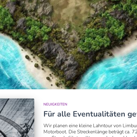
NEUIGKEITEN
Für alle Eventualitäten 
Wir planen eine kleine Lahntour von Limbu
Motorboot. Die Streckenlänge beträgt ca. 7