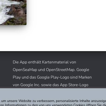
Die App enthält Kartenmaterial von
OpenSeaMap und OpenStreetMap. Google
Play und das Google Play-Logo sind Marken
von Google Inc. sowie das App Store-Logo
eine Marke der Apple Inc.
 um unsere Website zu verbessern, personalisierte Inhalte anzuzeig
tere Informationen zu den von uns verwendeten Cookies öffnen Sie di