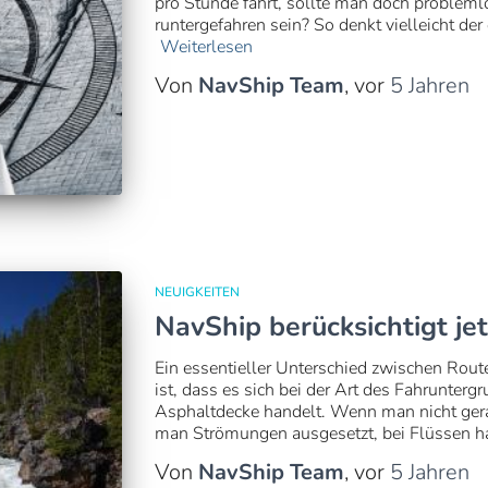
pro Stunde fährt, sollte man doch probleml
runtergefahren sein? So denkt vielleicht der
Weiterlesen
Von
NavShip Team
, vor
5 Jahren
NEUIGKEITEN
NavShip berücksichtigt j
Ein essentieller Unterschied zwischen Rou
ist, dass es sich bei der Art des Fahrunterg
Asphaltdecke handelt. Wenn man nicht gera
man Strömungen ausgesetzt, bei Flüssen ha
Von
NavShip Team
, vor
5 Jahren