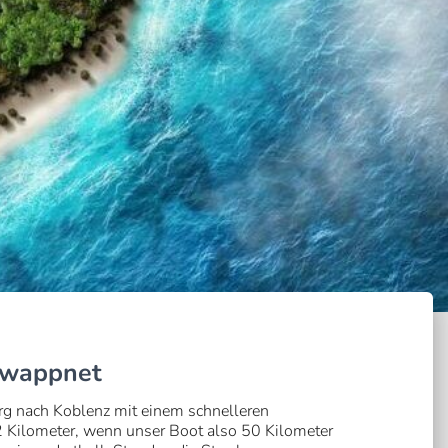
gewappnet
rg nach Koblenz mit einem schnelleren
2 Kilometer, wenn unser Boot also 50 Kilometer