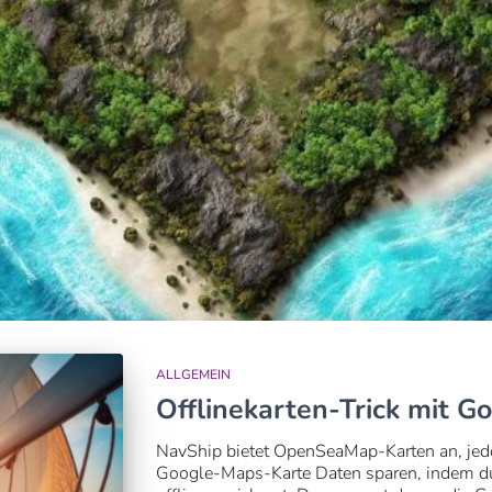
ALLGEMEIN
Offlinekarten-Trick mit G
NavShip bietet OpenSeaMap-Karten an, jed
Google-Maps-Karte Daten sparen, indem d