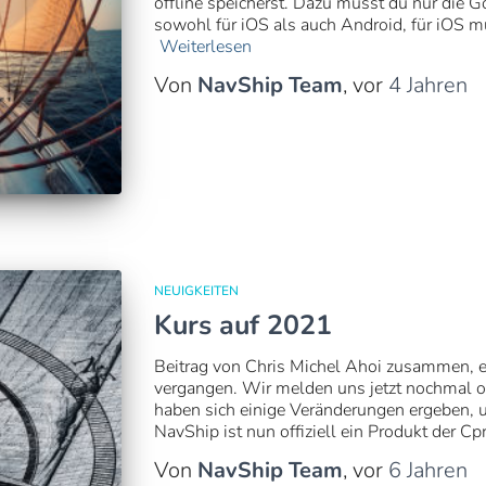
offline speicherst. Dazu musst du nur die 
sowohl für iOS als auch Android, für iOS 
Weiterlesen
Von
NavShip Team
, vor
4 Jahren
NEUIGKEITEN
Kurs auf 2021
Beitrag von Chris Michel Ahoi zusammen, es
vergangen. Wir melden uns jetzt nochmal off
haben sich einige Veränderungen ergeben, u
NavShip ist nun offiziell ein Produkt der C
Von
NavShip Team
, vor
6 Jahren