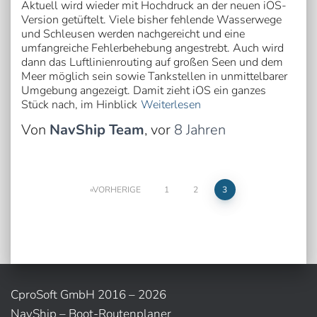
Aktuell wird wieder mit Hochdruck an der neuen iOS-
Version getüftelt. Viele bisher fehlende Wasserwege
und Schleusen werden nachgereicht und eine
umfangreiche Fehlerbehebung angestrebt. Auch wird
dann das Luftlinienrouting auf großen Seen und dem
Meer möglich sein sowie Tankstellen in unmittelbarer
Umgebung angezeigt. Damit zieht iOS ein ganzes
Stück nach, im Hinblick
Weiterlesen
Von
NavShip Team
, vor
8 Jahren
Seitennummerierung
VORHERIGE
1
2
3
der
Beiträge
CproSoft GmbH 2016 – 2026
NavShip – Boot-Routenplaner