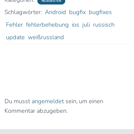
NEUIGKEITEN
Schlagwörter:
Android
bugfix
bugfixes
Fehler
fehlerbehebung
ios
juli
russisch
update
weißrussland
0 Kommentare
Schreibe einen Kommentar
Du musst
angemeldet
sein, um einen
Kommentar abzugeben.