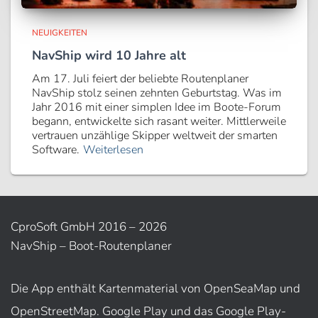
NEUIGKEITEN
NavShip wird 10 Jahre alt
Am 17. Juli feiert der beliebte Routenplaner
NavShip stolz seinen zehnten Geburtstag. Was im
Jahr 2016 mit einer simplen Idee im Boote-Forum
begann, entwickelte sich rasant weiter. Mittlerweile
vertrauen unzählige Skipper weltweit der smarten
Software.
Weiterlesen
CproSoft GmbH 2016 – 2026
NavShip – Boot-Routenplaner
Die App enthält Kartenmaterial von OpenSeaMap und
OpenStreetMap. Google Play und das Google Play-