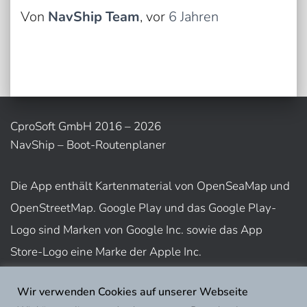
Von
NavShip Team
, vor
6 Jahren
CproSoft GmbH 2016 – 2026
NavShip – Boot-Routenplaner
Die App enthält Kartenmaterial von OpenSeaMap und
OpenStreetMap. Google Play und das Google Play-
Logo sind Marken von Google Inc. sowie das App
Store-Logo eine Marke der Apple Inc.
Wir verwenden Cookies auf unserer Webseite
Nutzungsbedingungen