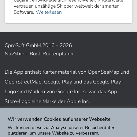
begann, entwickelte sich rasant weiter. Mittlerweile
vertrauen unzählige Skipper weltweit der smarten
Software.
Weiterlesen
CproSoft GmbH 2016 – 2026
NavShip – Boot-Routenplaner
Die App enthält Kartenmaterial von OpenSeaMap und
OpenStreetMap. Google Play und das Google Play-
Logo sind Marken von Google Inc. sowie das App
Store-Logo eine Marke der Apple Inc.
Wir verwenden Cookies auf unserer Webseite
Nutzungsbedingungen
Wir können diese zur Analyse unserer Besucherdaten
Impressum
platzieren, um unsere Website zu verbessern,