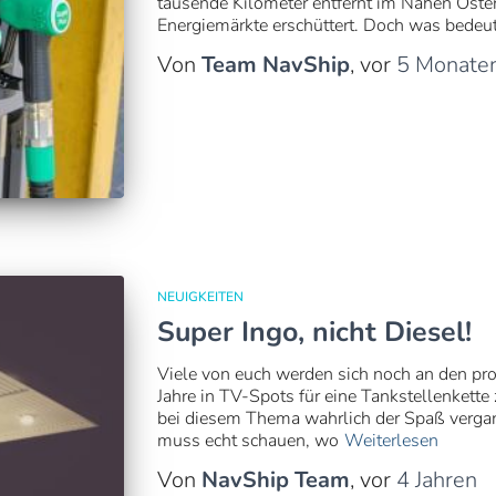
tausende Kilometer entfernt im Nahen Osten.
Energiemärkte erschüttert. Doch was bedeut
Von
Team NavShip
, vor
5 Monate
NEUIGKEITEN
Super Ingo, nicht Diesel!
Viele von euch werden sich noch an den pro
Jahre in TV-Spots für eine Tankstellenkette
bei diesem Thema wahrlich der Spaß vergan
muss echt schauen, wo
Weiterlesen
Von
NavShip Team
, vor
4 Jahren