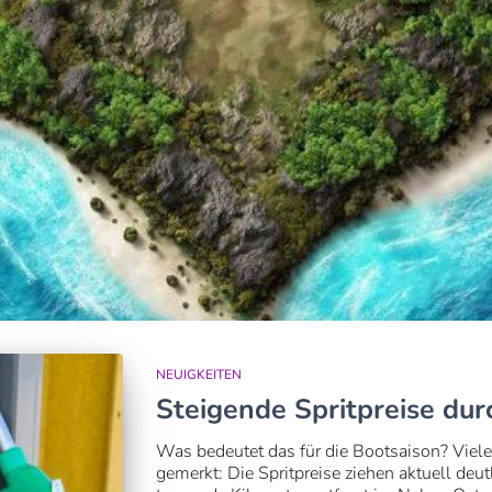
NEUIGKEITEN
Steigende Spritpreise durc
Was bedeutet das für die Bootsaison? Viele
gemerkt: Die Spritpreise ziehen aktuell deut