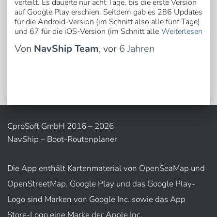
verteilt. Es dauerte nur acht Tage, bis die erste Version
auf Google Play erschien. Seitdem gab es 286 Updates
für die Android-Version (im Schnitt also alle fünf Tage)
und 67 für die iOS-Version (im Schnitt alle
Weiterlesen
Von
NavShip Team
, vor
6 Jahren
CproSoft GmbH 2016 – 2026
NavShip – Boot-Routenplaner
Die App enthält Kartenmaterial von OpenSeaMap und
OpenStreetMap. Google Play und das Google Play-
Logo sind Marken von Google Inc. sowie das App
Store-Logo eine Marke der Apple Inc.