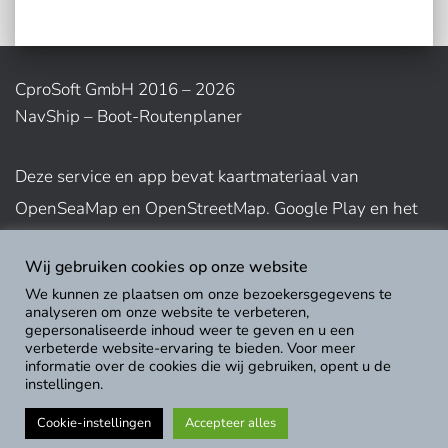
CproSoft GmbH 2016 – 2026
NavShip – Boot-Routenplaner
Deze service en app bevat kaartmateriaal van
OpenSeaMap en OpenStreetMap. Google Play en het
bijbehorende logo zijn handelsmerken van Google Inc.
Wij gebruiken cookies op onze website
App Store-logo is een handelsmerk van Apple Inc.
We kunnen ze plaatsen om onze bezoekersgegevens te
analyseren om onze website te verbeteren,
gepersonaliseerde inhoud weer te geven en u een
Gebruiksvoorwaarden weergeven
verbeterde website-ervaring te bieden. Voor meer
informatie over de cookies die wij gebruiken, opent u de
instellingen.
Cookie-instellingen
Accepteer alles