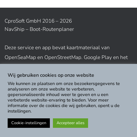
CproSoft GmbH 2016 – 2026
NavShip – Boot-Routenplaner
Deze service en app bevat kaartmateriaal van
OpenSeaMap en OpenStreetMap. Google Play en het
bijbehorende logo zijn handelsmerken van Google Inc.
Wij gebruiken cookies op onze website
App Store-logo is een handelsmerk van Apple Inc.
We kunnen ze plaatsen om onze bezoekersgegevens te
analyseren om onze website te verbeteren,
gepersonaliseerde inhoud weer te geven en u een
Gebruiksvoorwaarden weergeven
verbeterde website-ervaring te bieden. Voor meer
informatie over de cookies die wij gebruiken, opent u de
instellingen.
Cookie-instellingen
Accepteer alles