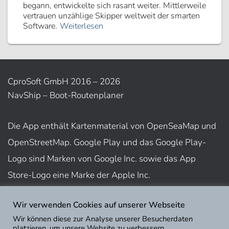
begann, entwickelte sich rasant weiter. Mittlerweile
vertrauen unzählige Skipper weltweit der smarten
Software.
Weiterlesen
CproSoft GmbH 2016 – 2026
NavShip – Boot-Routenplaner
Die App enthält Kartenmaterial von OpenSeaMap und
OpenStreetMap. Google Play und das Google Play-
Logo sind Marken von Google Inc. sowie das App
Store-Logo eine Marke der Apple Inc.
Wir verwenden Cookies auf unserer Webseite
Nutzungsbedingungen
Wir können diese zur Analyse unserer Besucherdaten
Impressum
platzieren, um unsere Website zu verbessern,