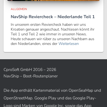
ALLGEMEIN
NavShip Reviercheck – Niederlande Teil 1
In unserem ersten Reviercheck haben wir uns
Kroatien genauer angeschaut. Nachlesen könnt ihr
Teil 1 und Teil 2 wie immer in unseren News.
Heute schauen wir rüber zu unseren Nachbarn aus
den Niederlanden, eines der
Weiterlesen
CproSoft GmbH 2016 – 2026
NavShip – Boot-Routenplaner
Die App enthält Kartenmaterial von OpenSeaMap und
OpenStreetMap. Google Play und das Google Play-
Logo sind Marken von Google Inc. sowie das App