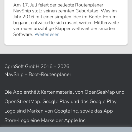
Am 17. Juli feiert der beliebte Routenplaner
NavShip stolz seinen zehnten Geburtstag. Was im
Jahr 2016 mit einer simplen Idee im Boote-Forum
begann, entwickelte sich rasant weiter. Mittlerweile
vertrauen unzählige Skipper weltweit der smarten
Software.
Weiterlesen
CproSoft GmbH 2016 – 2026
NavShip – Boot-Routenplaner
Die App enthält Kartenmaterial von OpenSeaMap und
OpenStreetMap. Google Play und das Google Play-
Logo sind Marken von Google Inc. sowie das App
Store-Logo eine Marke der Apple Inc.