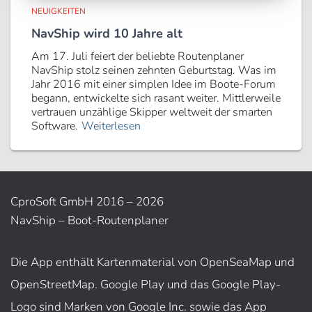
NEUIGKEITEN
NavShip wird 10 Jahre alt
Am 17. Juli feiert der beliebte Routenplaner
NavShip stolz seinen zehnten Geburtstag. Was im
Jahr 2016 mit einer simplen Idee im Boote-Forum
begann, entwickelte sich rasant weiter. Mittlerweile
vertrauen unzählige Skipper weltweit der smarten
Software.
Weiterlesen
CproSoft GmbH 2016 – 2026
NavShip – Boot-Routenplaner
Die App enthält Kartenmaterial von OpenSeaMap und
OpenStreetMap. Google Play und das Google Play-
Logo sind Marken von Google Inc. sowie das App