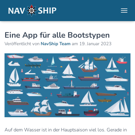
NAVI
Eine App für alle Bootstypen
Veröffentlicht von
NavShip Team
am
19. Januar 2023
Auf dem Wasser ist in der Hauptsaison viel los. Gerade in