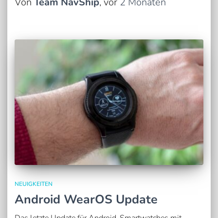
Von
Team NavShip
, vor
2 Monaten
NEUIGKEITEN
Android WearOS Update