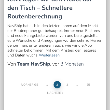
den Tisch – Schnellere
Routenberechnung
NavShip hat sich in den letzten Jahren auf dem Markt
der Routenplaner gut behauptet. Immer neue Features
und neue Fahrgebiete wurden von uns bereitgestellt,
eure Wünsche und Anregungen wurden sehr zu Herzen
genommen, unter anderem auch, wie wir die App
schneller bekommen. Mit dem Anstieg der Features
und Daten wuchs
Weiterlesen
Von
Team NavShip
, vor
3 Monaten
Seitennummerierung
VORHERIGE
1
2
3
…
25
NÄCHSTE
der
Beiträge