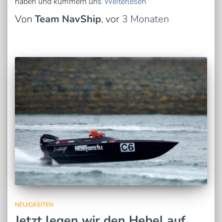
haben und kümmern uns
Weiterlesen
Von
Team NavShip
, vor
3 Monaten
NEUIGKEITEN
Jetzt legen wir den Hebel auf