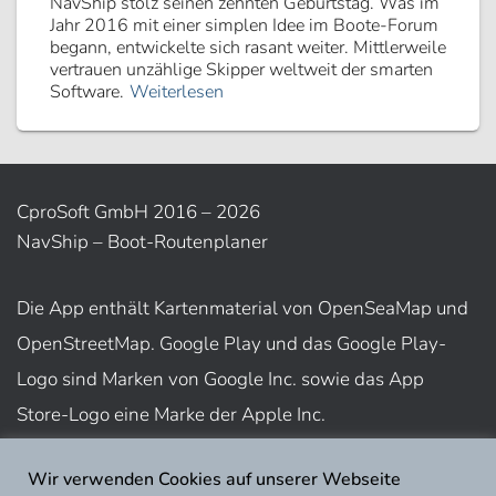
NavShip stolz seinen zehnten Geburtstag. Was im
Jahr 2016 mit einer simplen Idee im Boote-Forum
begann, entwickelte sich rasant weiter. Mittlerweile
vertrauen unzählige Skipper weltweit der smarten
Software.
Weiterlesen
CproSoft GmbH 2016 – 2026
NavShip – Boot-Routenplaner
Die App enthält Kartenmaterial von OpenSeaMap und
OpenStreetMap. Google Play und das Google Play-
Logo sind Marken von Google Inc. sowie das App
Store-Logo eine Marke der Apple Inc.
Wir verwenden Cookies auf unserer Webseite
Nutzungsbedingungen