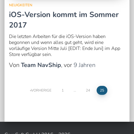
NEUIGKEITEN
iOS-Version kommt im Sommer
2017
Die letzten Arbeiten für die iOS-Version haben
begonnen und wenn alles gut geht, wird eine
vorläufige Version Mitte Juli [EDIT: Ende Juni] im App
Store verfügbar sein.
Von
Team NavShip
, vor
9 Jahren
Seitennummerierung
VORHERIGE
1
…
24
25
der
Beiträge