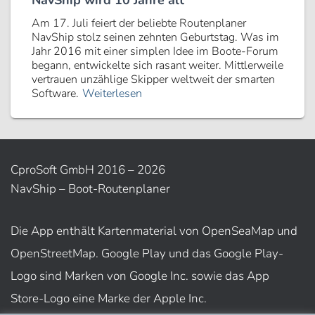
NavShip wird 10 Jahre alt
Am 17. Juli feiert der beliebte Routenplaner
NavShip stolz seinen zehnten Geburtstag. Was im
Jahr 2016 mit einer simplen Idee im Boote-Forum
begann, entwickelte sich rasant weiter. Mittlerweile
vertrauen unzählige Skipper weltweit der smarten
Software.
Weiterlesen
CproSoft GmbH 2016 – 2026
NavShip – Boot-Routenplaner
Die App enthält Kartenmaterial von OpenSeaMap und
OpenStreetMap. Google Play und das Google Play-
Logo sind Marken von Google Inc. sowie das App
Store-Logo eine Marke der Apple Inc.