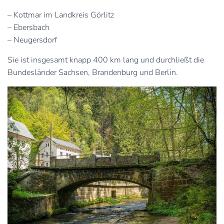
– Kottmar im Landkreis Görlitz
– Ebersbach
– Neugersdorf
Sie ist insgesamt knapp 400 km lang und durchließt die
Bundesländer Sachsen, Brandenburg und Berlin.