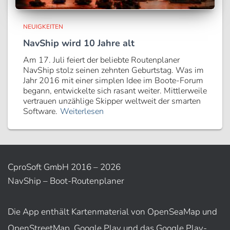
NEUIGKEITEN
NavShip wird 10 Jahre alt
Am 17. Juli feiert der beliebte Routenplaner
NavShip stolz seinen zehnten Geburtstag. Was im
Jahr 2016 mit einer simplen Idee im Boote-Forum
begann, entwickelte sich rasant weiter. Mittlerweile
vertrauen unzählige Skipper weltweit der smarten
Software.
Weiterlesen
CproSoft GmbH 2016 – 2026
NavShip – Boot-Routenplaner
Die App enthält Kartenmaterial von OpenSeaMap und
OpenStreetMap. Google Play und das Google Play-