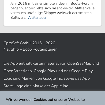
Jahr 2016 mit einer simplen Idee im Boote-Forum
begann, entwickelte sich rasant weiter. Mittlerweile
vertrauen unzählige Skipper weltweit der smarten
Software.
Weiterlesen
CproSoft GmbH 2016 – 2026
NavShip – Boot-Routenplaner
Die App enthält Kartenmaterial von OpenSeaMap und
OpenStreetMap. Google Play und das Google Play-
Logo sind Marken von Google Inc. sowie das App
Store-Logo eine Marke der Apple Inc.
Wir verwenden Cookies auf unserer Webseite
Nutzungsbedingungen