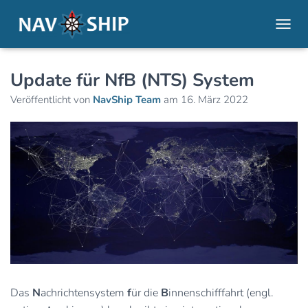
NAVI
Update für NfB (NTS) System
Veröffentlicht von
NavShip Team
am
16. März 2022
Das
N
achrichtensystem
f
ür die
B
innenschifffahrt (engl.