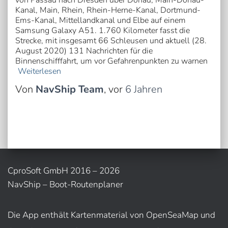
von Passau nach Dresden über Donau, Main-Donau-
Kanal, Main, Rhein, Rhein-Herne-Kanal, Dortmund-
Ems-Kanal, Mittellandkanal und Elbe auf einem
Samsung Galaxy A51. 1.760 Kilometer fasst die
Strecke, mit insgesamt 66 Schleusen und aktuell (28.
August 2020) 131 Nachrichten für die
Binnenschifffahrt, um vor Gefahrenpunkten zu warnen
Weiterlesen
Von
NavShip Team
, vor
6 Jahren
CproSoft GmbH 2016 – 2026
NavShip – Boot-Routenplaner
Die App enthält Kartenmaterial von OpenSeaMap und