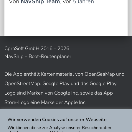
Von
NavShip Team
, vor
5 Jahren
CproSoft GmbH 2016 – 2026
NavShip – Boot-Routenplaner
Die App enthält Kartenmaterial von OpenSeaMap und
OpenStreetMap. Google Play und das Google Play-
Logo sind Marken von Google Inc. sowie das App
Store-Logo eine Marke der Apple Inc.
Wir verwenden Cookies auf unserer Webseite
Nutzungsbedingungen
Wir können diese zur Analyse unserer Besucherdaten
Impressum