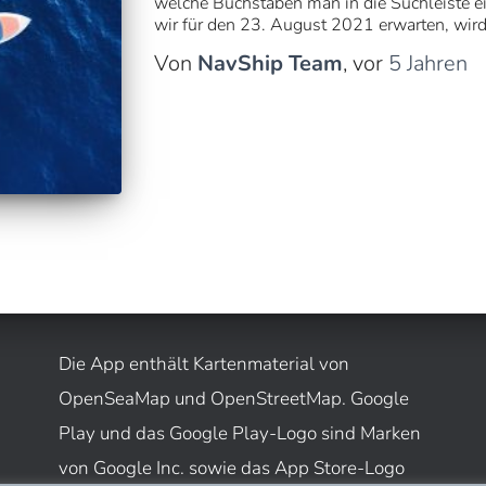
welche Buchstaben man in die Suchleiste e
wir für den 23. August 2021 erwarten, wird
Von
NavShip Team
, vor
5 Jahren
Die App enthält Kartenmaterial von
OpenSeaMap und OpenStreetMap. Google
Play und das Google Play-Logo sind Marken
von Google Inc. sowie das App Store-Logo