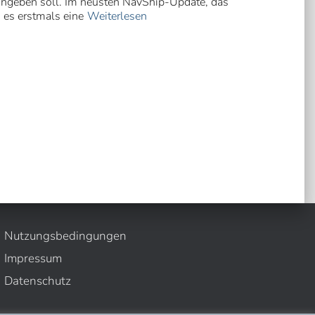
ingeben soll. Im neusten NavShip-Update, das
 es erstmals eine
Weiterlesen
Nutzungsbedingungen
Impressum
Datenschutz