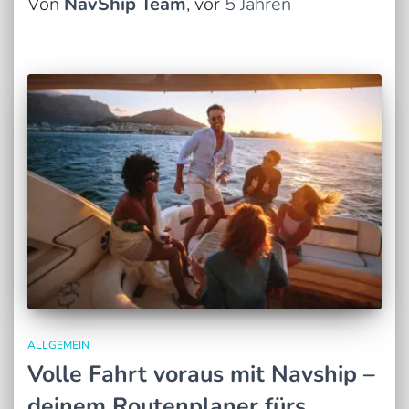
Von
NavShip Team
, vor
5 Jahren
ALLGEMEIN
Volle Fahrt voraus mit Navship –
deinem Routenplaner fürs