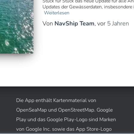
Stück für Stück das neue Update für alle A
Updates der Gewässerdaten, insbesondere in
Weiterlesen
Von
NavShip Team
, vor
5 Jahren
Die App enthält Kartenmaterial von
OpenSeaMap und OpenStreetMap. Google
Play und das Google Play-Logo sind Marken
von Google Inc. sowie das App Store-Logo