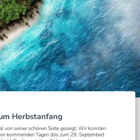
um Herbstanfang
al von seiner schönen Seite gezeigt. Wir konnten
 den kommenden Tagen (bis zum 29. September)