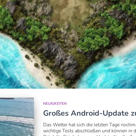
NEUIGKEITEN
Großes Android-Update z
Das Wetter hat sich die letzten Tage nochm
wichtige Tests abschließen und können in