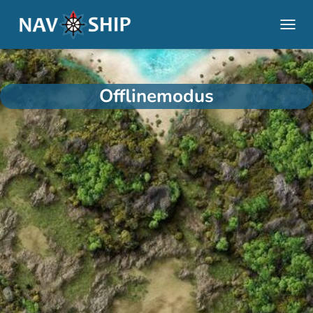
NAVI
Offlinemodus