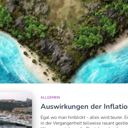
ALLGEMEIN
Auswirkungen der Inflatio
Egal wo man hinblickt – alles wird teurer. 
in der Vergangenheit teilweise rasant gestieg