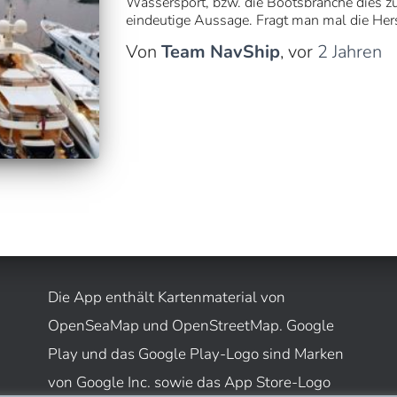
Wassersport, bzw. die Bootsbranche dies zu
eindeutige Aussage. Fragt man mal die Herst
Von
Team NavShip
, vor
2 Jahren
Die App enthält Kartenmaterial von
OpenSeaMap und OpenStreetMap. Google
Play und das Google Play-Logo sind Marken
von Google Inc. sowie das App Store-Logo