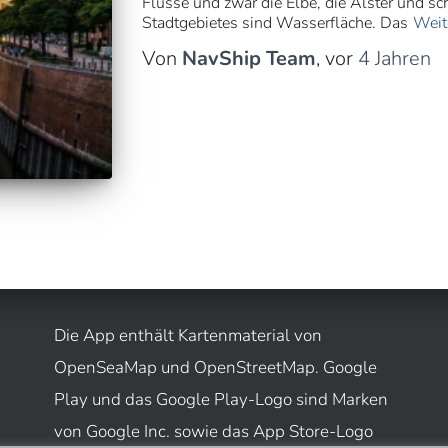
Flüsse und zwar die Elbe, die Alster und sc
Stadtgebietes sind Wasserfläche. Das
Weit
Von
NavShip Team
, vor
4 Jahren
Die App enthält Kartenmaterial von
OpenSeaMap und OpenStreetMap. Google
Play und das Google Play-Logo sind Marken
von Google Inc. sowie das App Store-Logo