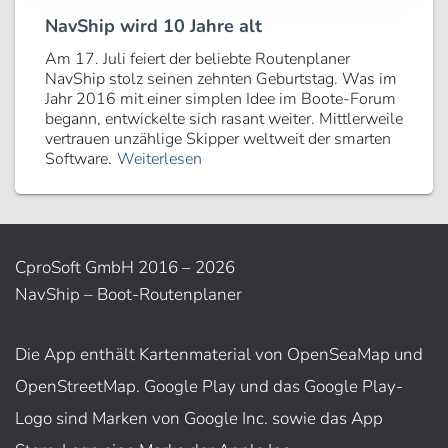
NavShip wird 10 Jahre alt
Am 17. Juli feiert der beliebte Routenplaner
NavShip stolz seinen zehnten Geburtstag. Was im
Jahr 2016 mit einer simplen Idee im Boote-Forum
begann, entwickelte sich rasant weiter. Mittlerweile
vertrauen unzählige Skipper weltweit der smarten
Software.
Weiterlesen
CproSoft GmbH 2016 – 2026
NavShip – Boot-Routenplaner
Die App enthält Kartenmaterial von OpenSeaMap und
OpenStreetMap. Google Play und das Google Play-
Logo sind Marken von Google Inc. sowie das App