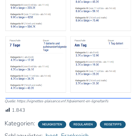
Quelle: https://vignettes-plaisance.vnf.fr/paiement-en-ligne/tarifs
1.843
Kategorien:
NEUIGKEITEN
REGULARIEN
REISETIPPS
Schlagwörter:
boot
Frankreich