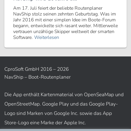
Am 17. Juli feiert der beliebte Routenplaner
NavShip stolz seinen zehnten Geburtstag. Was im
Jahr 2016 mit einer simplen Idee im Boote-Forum
begann, entwickelte sich rasant weiter. Mittlerweile
vertrauen unzählige Skipper weltweit der smarten
Software.
Weiterlesen
CproSoft GmbH 2016 – 2026
NavShip – Boot-Routenplaner
Die App enthält Kartenmaterial von OpenSeaMap und
OpenStreetMap. Google Play und das Google Play-
Logo sind Marken von Google Inc. sowie das App
Store-Logo eine Marke der Apple Inc.