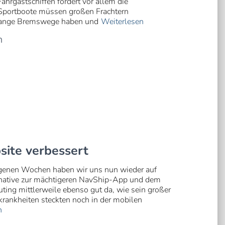
hrgastschiffen fordert vor allem die
 Sportboote müssen großen Frachtern
e lange Bremswege haben und
Weiterlesen
n
ite verbessert
ngenen Wochen haben wir uns nun wieder auf
ernative zur mächtigeren NavShip-App und dem
ting mittlerweile ebenso gut da, wie sein großer
rankheiten steckten noch in der mobilen
n