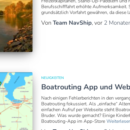
Freizeitkapitänen, Stand-Up-Paddlern und Fa
Berufsschifffahrt erhöhte Aufmerksamkeit.
grundsätzlich Vorfahrt gewähren, da dies
Von
Team NavShip
, vor
2 Monate
NEUIGKEITEN
Boatrouting App und Webs
Nach einigen Fehlerberichten in den verga
Boatrouting fokussiert. Als „einfache“ Alt
einfachen Aufruf per Webseite steht Boatrou
Bruder. Was wurde gemacht? Einige Kinderk
Boatrouting-App im App-Store
Weiterlese