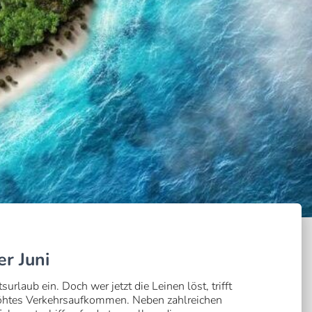
r Juni
urlaub ein. Doch wer jetzt die Leinen löst, trifft
höhtes Verkehrsaufkommen. Neben zahlreichen