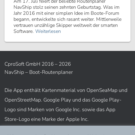
Am 17. Juli feiert der beliebte Routenplaner
NavShip stolz seinen zehnten Geburtstag. Was im
Jahr 2016 mit einer simplen Idee im Boote-Forum
begann, entwickelte sich rasant weiter. Mittlerweile
vertrauen unzählige Skipper weltweit der smarten
Software.
Weiterlesen
CproSoft GmbH 2016 – 2026
NavShip – Boot-Routenplaner
Die App enthält Kartenmaterial von OpenSeaMap und
OpenStreetMap. Google Play und das Google Play-
Logo sind Marken von Google Inc. sowie das App
Store-Logo eine Marke der Apple Inc.