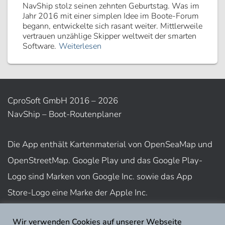
NavShip stolz seinen zehnten Geburtstag. Was im
Jahr 2016 mit einer simplen Idee im Boote-Forum
begann, entwickelte sich rasant weiter. Mittlerweile
vertrauen unzählige Skipper weltweit der smarten
Software.
Weiterlesen
CproSoft GmbH 2016 – 2026
NavShip – Boot-Routenplaner
Die App enthält Kartenmaterial von OpenSeaMap und
OpenStreetMap. Google Play und das Google Play-
Logo sind Marken von Google Inc. sowie das App
Store-Logo eine Marke der Apple Inc.
Wir verwenden Cookies auf unserer Webseite
Nutzungsbedingungen