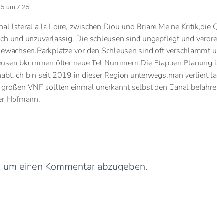
25 um 7:25
l lateral a la Loire, zwischen Diou und Briare.Meine Kritik,die 
ich und unzuverlässig. Die schleusen sind ungepflegt und verdrec
 gewachsen.Parkplätze vor den Schleusen sind oft verschlammt 
hleusen bkommen öfter neue Tel Nummern.Die Etappen Planung i
abt.Ich bin seit 2019 in dieser Region unterwegs,man verliert 
großen VNF sollten einmal unerkannt selbst den Canal befahren
er Hofmann.
Schreibe einen Kommentar
, um einen Kommentar abzugeben.