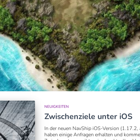
NEUIGKEITEN
Zwischenziele unter iOS
In der neuen NavShip iOS-Version (1.17.2, 
haben einige Anfragen erhalten und komme