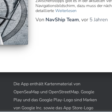
Zwischenstopps gibt es in der aktuellen Ve
Navigationsbildschirm, dazu muss der näc
detaillierte
Weiterlesen
Von
NavShip Team
, vor
5 Jahren
Die App enthält Kartenmaterial von
OpenSeaMap und OpenStreetMap. Google
Play und das Google Play-Logo sind Marken
von Google Inc. sowie das App Store-Logo