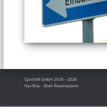
CproSoft GmbH 2016 – 2026
NavShip – Boot-Routenplaner