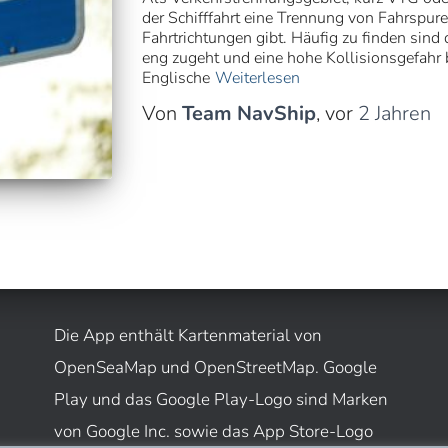
der Schifffahrt eine Trennung von Fahrspuren
Fahrtrichtungen gibt. Häufig zu finden sin
eng zugeht und eine hohe Kollisionsgefahr b
Englische
Weiterlesen
Von
Team NavShip
, vor
2 Jahren
Die App enthält Kartenmaterial von
OpenSeaMap und OpenStreetMap. Google
Play und das Google Play-Logo sind Marken
von Google Inc. sowie das App Store-Logo