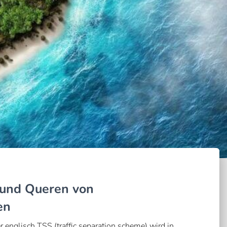
 und Queren von
en
 englisch TSS (traffic separation scheme) wird in