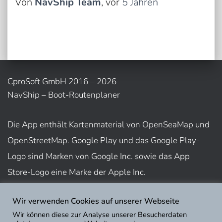
Von
NavShip Team
, vor
5 Jahren
CproSoft GmbH 2016 – 2026
NavShip – Boot-Routenplaner
Die App enthält Kartenmaterial von OpenSeaMap und
OpenStreetMap. Google Play und das Google Play-
Logo sind Marken von Google Inc. sowie das App
Store-Logo eine Marke der Apple Inc.
Wir verwenden Cookies auf unserer Webseite
Nutzungsbedingungen
Wir können diese zur Analyse unserer Besucherdaten
Impressum